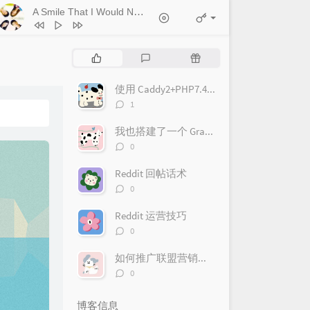
A Smile That I Would Never See Again
- Kitti Kuremanee
1
Ticket (Day Trip)
Chookiat Sakveerakul / August Band
2
A Smile That I Would Never See
热
最
随
Again
Kitti Kuremanee
3
Playground
Kitti Kuremanee
门
新
机
文
评
文
使用 Caddy2+PHP7.4+SQLite 安装 Typecho
4
Old Chinese Song
Kitti Kuremanee
章
论
章
评
1
5
淤青
刘昊霖
论
数：
我也搭建了一个 Gravatar 国内镜像，免费开放啦！
6
我可以坐你旁边吗
厘小白
评
0
7
For You To Be Here
Tom Rosenthal
论
数：
Reddit 回帖话术
8
情人知己
叶蒨文
评
0
9
当初就不该学php
黄灰红
论
数：
Reddit 运营技巧
评
0
论
数：
如何推广联盟营销项目
评
0
论
数：
博客信息