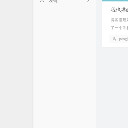
关于
友链
我也搭建
归档
嘉佑的博客
博客搭建
了一个叫极
pengj